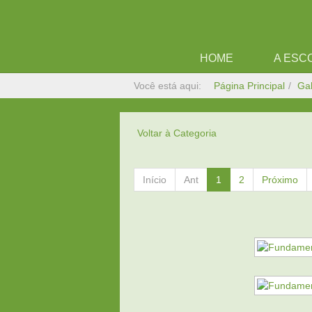
HOME
A ESC
Você está aqui:
Página Principal
Gal
Voltar à Categoria
Início
Ant
1
2
Próximo