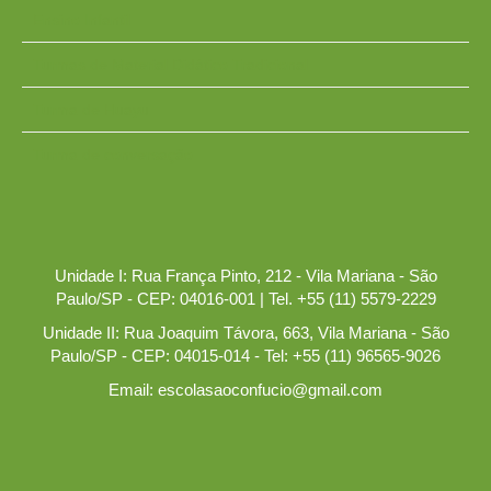
Ensino Infantil
Turmas de Material Didático Tradicional
Turma de Huayu
Turma de conversação
Unidade I: Rua França Pinto, 212 - Vila Mariana - São
Paulo/SP - CEP: 04016-001 | Tel. +55 (11) 5579-2229
Unidade II: Rua Joaquim Távora, 663, Vila Mariana - São
Paulo/SP - CEP: 04015-014 - Tel: +55 (11) 96565-9026
Email: escolasaoconfucio@gmail.com