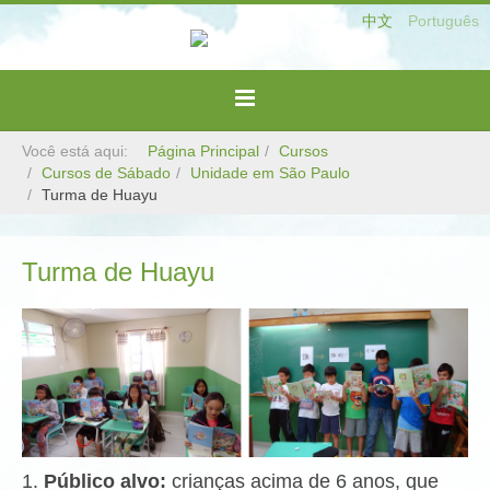
中文
Português
Você está aqui:
Página Principal
Cursos
Cursos de Sábado
Unidade em São Paulo
Turma de Huayu
Turma de Huayu
1.
Público alvo:
crianças acima de 6 anos, que