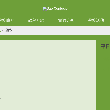
學校簡介
課程介紹
資源分享
學校活動
班
幼教
平日
幼
小
半