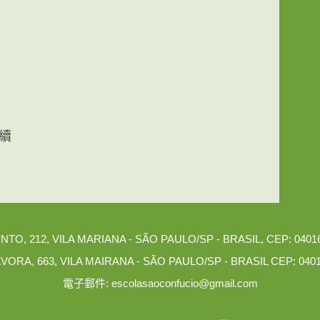
續
 212, VILA MARIANA - SÃO PAULO/SP - BRASIL, CEP: 04016-00
, 663, VILA MAIRANA - SÃO PAULO/SP - BRASIL CEP: 04015-01
電子郵件: escolasaoconfucio@gmail.com